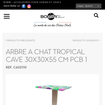
BOBBY - ACCESSOIRES POUR CHIENS ET CHATS
Suivre Bobby sur
Langue :
Spanish
Producto precedente
Producto siguiente
ARBRE A CHAT TROPICAL
CAVE 30X30X55 CM PCB 1
REF. C6021110