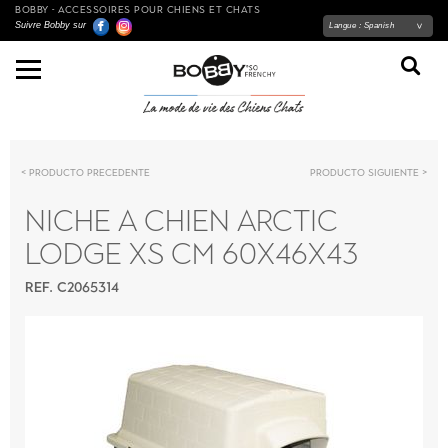
BOBBY - ACCESSOIRES POUR CHIENS ET CHATS
Suivre Bobby sur
Langue :
Spanish
Producto precedente
Producto siguiente
NICHE A CHIEN ARCTIC
LODGE XS CM 60X46X43
REF. C2065314