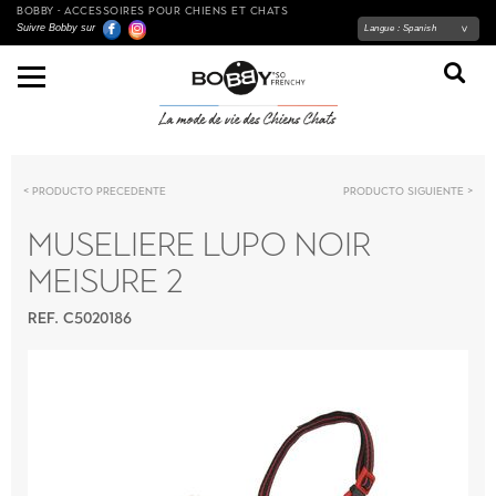
BOBBY - ACCESSOIRES POUR CHIENS ET CHATS
Suivre Bobby sur
Langue :
Spanish
Producto precedente
Producto siguiente
MUSELIERE LUPO NOIR
MEISURE 2
REF. C5020186