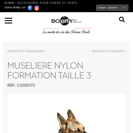
BOBBY - ACCESSOIRES POUR CHIENS ET CHATS
Suivre Bobby sur
Langue :
Spanish
Producto precedente
Producto siguiente
MUSELIERE NYLON
FORMATION TAILLE 3
REF. C6020175