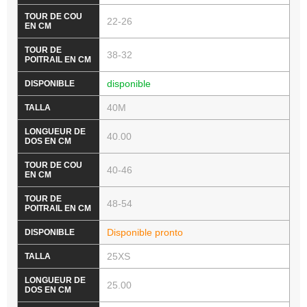
22-26
38-32
disponible
40M
40.00
40-46
48-54
Disponible pronto
25XS
25.00