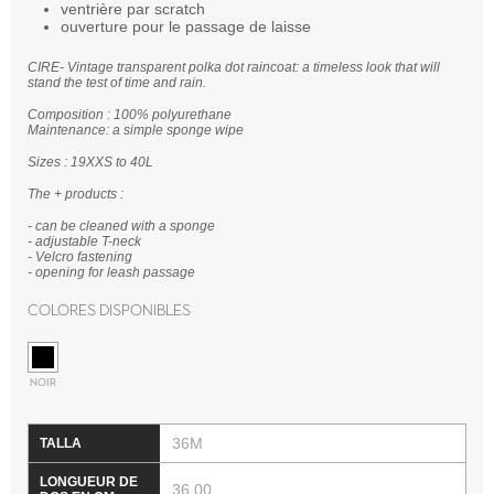
ventrière par scratch
ouverture pour le passage de laisse
CIRE- Vintage transparent polka dot raincoat: a timeless look that will
stand the test of time and rain.
Composition : 100% polyurethane
Maintenance: a simple sponge wipe
Sizes : 19XXS to 40L
The + products :
- can be cleaned with a sponge
- adjustable T-neck
- Velcro fastening
- opening for leash passage
Colores disponibles
NOIR
36M
36.00