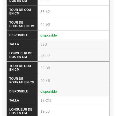
36-42
44-50
disponible
32S
32.00
32-38
40-48
disponible
19XXS
19.00