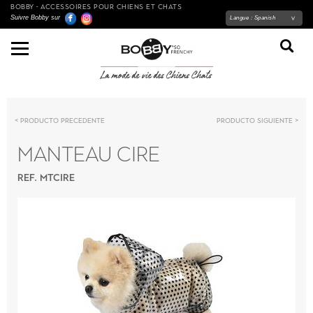
BOBBY - ACCESSOIRES POUR CHIENS ET CHATS
Suivre Bobby sur
Langue :
Spanish
Producto precedente
Producto siguiente
MANTEAU CIRE
REF. MTCIRE