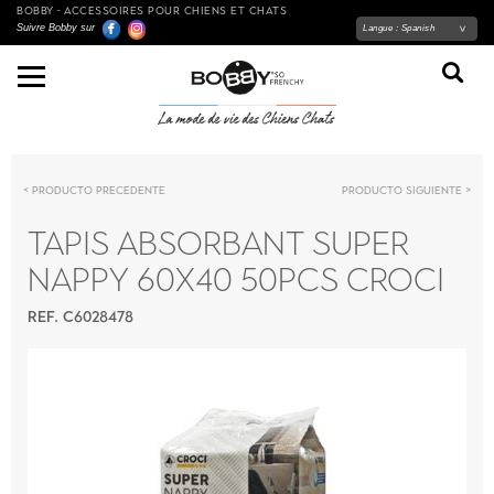
BOBBY - ACCESSOIRES POUR CHIENS ET CHATS
Suivre Bobby sur
Langue :
Spanish
Producto precedente
Producto siguiente
TAPIS ABSORBANT SUPER
NAPPY 60X40 50PCS CROCI
REF. C6028478