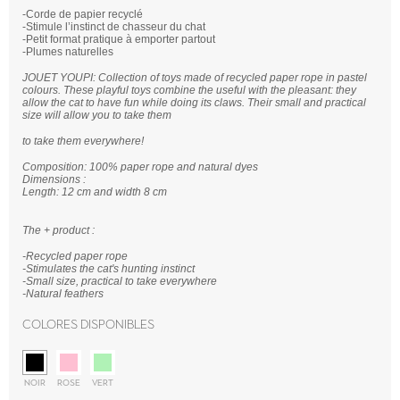
-Corde de papier recyclé
-Stimule l’instinct de chasseur du chat
-Petit format pratique à emporter partout
-Plumes naturelles
JOUET YOUPI: Collection of toys made of recycled paper rope in pastel
colours. These playful toys combine the useful with the pleasant: they
allow the cat to have fun while doing its claws. Their small and practical
size will allow you to take them
to take them everywhere!
Composition: 100% paper rope and natural dyes
Dimensions :
Length: 12 cm and width 8 cm
The + product :
-Recycled paper rope
-Stimulates the cat's hunting instinct
-Small size, practical to take everywhere
-Natural feathers
Colores disponibles
NOIR
ROSE
VERT